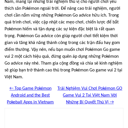
Nam, mang lại những trải nghiệm thú vị cho người chơi yêu
thích săn Pokémon ngoài trời. Để nâng cao trải nghiệm, người
chơi cần nắm vững những Pokémon Go advice hữu ích. Trong
quá trình chơi, việc cập nhật các mẹo chơi, chiến lược để bắt
Pokémon hiếm và tận dụng các sự kiện đặc biệt là rất quan
trọng. Pokémon Go advice còn giúp người chơi tiết kiệm thời
gian và tăng khả năng thành công trong các trận đấu hay gom
điểm thưởng. Vậy nên, nếu bạn muốn chơi Pokémon Go game
vui 2 một cách hiệu quả, đừng quên áp dụng những Pokémon
Go advice này nhé. Tham gia cộng đồng và chia sẻ kinh nghiệm
sẽ giúp bạn trở thành cao thủ trong Pokémon Go game vui 2 tại
Việt Nam.
← Top Game Pokémon
Trải Nghiệm Vui Chơi Pokémon GO
Android and the Best
Game Vui 2 Tại Việt Nam Với
Pokeball Apps in Vietnam
Những Bí Quyết Thú Vị →