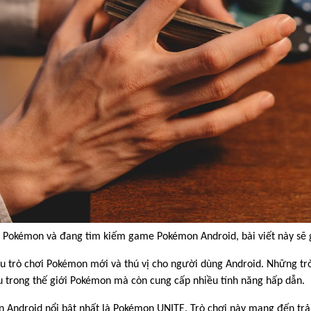
 Pokémon và đang tìm kiếm game Pokémon Android, bài viết này sẽ 
 trò chơi Pokémon mới và thú vị cho người dùng Android. Những trò
 trong thế giới Pokémon mà còn cung cấp nhiều tính năng hấp dẫn.
ndroid nổi bật nhất là Pokémon UNITE. Trò chơi này mang đến trải