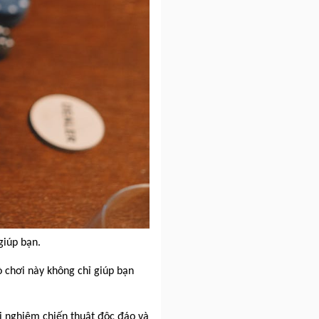
giúp bạn.
 chơi này không chỉ giúp bạn
 nghiệm chiến thuật độc đáo và