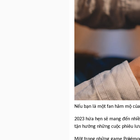
Nếu bạn là một fan hâm mộ của
2023 hứa hẹn sẽ mang đến nhiều
tận hưởng những cuộc phiêu lưu
Một trong những game Pokémon A