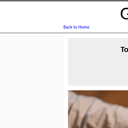
Back to Home
T