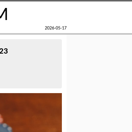
M
2026-05-17
23