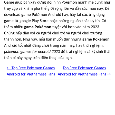
Game giúp bạn xây dựng đội hình Pokémon mạnh mẽ cũng như
truy cập và khám phá thế giới rộng lớn và đầy sắc màu này. Để
download game Pokémon Android hay, hãy tại các ứng dụng
game từ google Play Store hoặc những nguồn khác uy tín. Có
thêm nhiều
game Pokémon
tuyệt vời hơn vào năm 2023.
Chúng hấp dẫn với cả người chơi trẻ và người chơi trưởng
thành hơn. Như vậy, nếu bạn muốn thử những
game Pokémon
Android tốt nhất đáng chơi trong năm nay, hãy thử nghiệm.
pokemon games for android 2023
để trải nghiệm cả kỳ sinh thái
thần bí này ngay trên điện thoại của bạn.
← Top Free Pokémon Games
Top Free Pokémon Games
Android for Vietnamese Fans
Android for Vietnamese Fans →