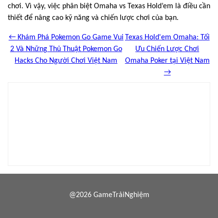
chơi. Vì vậy, việc phân biệt Omaha vs Texas Hold’em là điều cần
thiết để nâng cao kỹ năng và chiến lược chơi của bạn.
← Khám Phá Pokemon Go Game Vui
Texas Hold'em Omaha: Tối
2 Và Những Thủ Thuật Pokemon Go
Ưu Chiến Lược Chơi
Hacks Cho Người Chơi Việt Nam
Omaha Poker tại Việt Nam
→
@2026 GameTrảiNghiệm