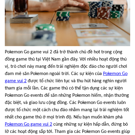
Pokemon Go game vui 2 đã trở thành chủ đề hot trong cộng
đồng game thủ tại Việt Nam gần đây. Với nhiều hoạt động thú
vị, trò chơi này mang đến trải nghiệm độc đáo cho người chơi
đam mê săn Pokemon ngoài trời. Các sự kiện của
Pokemon Go
game vui 2
được tổ chức liên tục và thu hút hàng nghìn người
tham gia mỗi lần. Các game thủ có thể tận dụng các sự kiện
Pokemon Go events để săn những Pokemon hiếm, nhận thưởng
đặc biệt, và giao lưu cộng đồng. Các Pokemon Go events luôn
được tổ chức một cách chu đáo nhằm mang lại trải nghiệm tốt
nhất cho game thủ ở mọi trình độ. Nếu bạn muốn khám phá
Pokemon Go game vui 2
cùng những sự kiện hấp dẫn, đừng bỏ
lỡ các hoạt động sắp tới. Tham gia các Pokemon Go events giúp