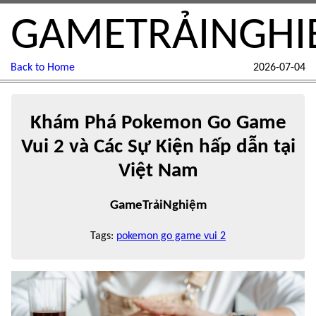
GAMETRẢINGHI
Back to Home
2026-07-04
Khám Phá Pokemon Go Game
Vui 2 và Các Sự Kiện hấp dẫn tại
Việt Nam
GameTrảiNghiệm
Tags:
pokemon go game vui 2